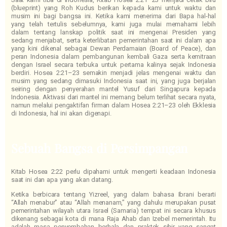
(blueprint) yang Roh Kudus berikan kepada kami untuk waktu dan
musim ini bagi bangsa ini. Ketika kami menerima dari Bapa hal-hal
yang telah tertulis sebelumnya, kami juga mulai memahami lebih
dalam tentang lanskap politik saat ini mengenai Presiden yang
sedang menjabat, serta keterlibatan pemerintahan saat ini dalam apa
yang kini dikenal sebagai Dewan Perdamaian (Board of Peace), dan
peran Indonesia dalam pembangunan kembali Gaza serta kemitraan
dengan Israel secara terbuka untuk pertama kalinya sejak Indonesia
berdiri. Hosea 2:21–23 semakin menjadi jelas mengenai waktu dan
musim yang sedang dimasuki Indonesia saat ini, yang juga berjalan
seiring dengan penyerahan mantel Yusuf dari Singapura kepada
Indonesia. Aktivasi dari mantel ini memang belum terlihat secara nyata,
namun melalui pengaktifan firman dalam Hosea 2:21–23 oleh Ekklesia
di Indonesia, hal ini akan digenapi.
Sebuah Bangsa di Persimpangan
Kitab Hosea 2:22 perlu dipahami untuk mengerti keadaan Indonesia
saat ini dan apa yang akan datang.
Ketika berbicara tentang Yizreel, yang dalam bahasa Ibrani berarti
“Allah menabur” atau “Allah menanam,” yang dahulu merupakan pusat
pemerintahan wilayah utara Israel (Samaria) tempat ini secara khusus
dikenang sebagai kota di mana Raja Ahab dan Izebel memerintah. Itu
adalah masa penyembahan berhala dan praktek sihir yang sangat