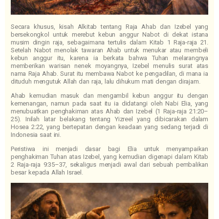
Secara khusus, kisah Alkitab tentang Raja Ahab dan Izebel yang
bersekongkol untuk merebut kebun anggur Nabot di dekat istana
musim dingin raja, sebagaimana tertulis dalam Kitab 1 Raja-raja 21.
Setelah Nabot menolak tawaran Ahab untuk menukar atau membeli
kebun anggur itu, karena ia berkata bahwa Tuhan melarangnya
memberikan warisan nenek moyangnya, Izebel menulis surat atas
nama Raja Ahab. Surat itu membawa Nabot ke pengadilan, di mana ia
dituduh mengutuk Allah dan raja, lalu dihukum mati dengan dirajam.
Ahab kemudian masuk dan mengambil kebun anggur itu dengan
kemenangan, namun pada saat itu ia didatangi oleh Nabi Elia, yang
menubuatkan penghakiman atas Ahab dan Izebel (1 Raja-raja 21:20–
25). Inilah latar belakang tentang Yizreel yang dibicarakan dalam
Hosea 2:22, yang bertepatan dengan keadaan yang sedang terjadi di
Indonesia saat ini.
Peristiwa ini menjadi dasar bagi Elia untuk menyampaikan
penghakiman Tuhan atas Izebel, yang kemudian digenapi dalam Kitab
2 Raja-raja 9:35–37, sekaligus menjadi awal dari sebuah pembalikan
besar kepada Allah Israel.