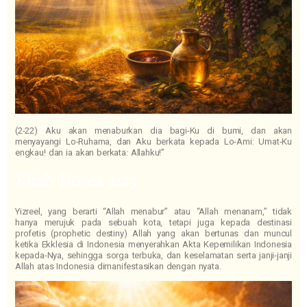
(2-22) Aku akan menaburkan dia bagi-Ku di bumi, dan akan
menyayangi Lo-Ruhama, dan Aku berkata kepada Lo-Ami: Umat-Ku
engkau! dan ia akan berkata: Allahku!”
Kitab Hosea 2:23
Yizreel, yang berarti “Allah menabur” atau “Allah menanam,” tidak
hanya merujuk pada sebuah kota, tetapi juga kepada destinasi
profetis (prophetic destiny) Allah yang akan bertunas dan muncul
ketika Ekklesia di Indonesia menyerahkan Akta Kepemilikan Indonesia
kepada-Nya, sehingga sorga terbuka, dan keselamatan serta janji-janji
Allah atas Indonesia dimanifestasikan dengan nyata.