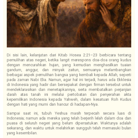
Di sisi lain, kelanjutan dari Kitab Hosea 2:21–23 berbicara tentang
pemulihan atas negeri, ketika langit merespons doa-doa orang kudus
dengan mencurahkan hujan, yang kemudian menghasilkan tuaian
gandum, anggur, dan minyak zaitun, semuanya melambangkan
berbagai aspek pemulihan bangsa yang kembali kepada Allah, seperti
pada zaman Nabi Elia. Namun, agar hal ini terjadi, harus ada Ekklesia
di Indonesia yang hadir dan bersepakat dengan firman tersebut untuk
mendeklarasikan dan menetapkannya, serta membatalkan perjanjian
darah atas tanah ini melalui pertobatan dan penyerahan akta
kepemilikan Indonesia kepada Yahweh, dalam kesatuan Roh Kudus
dengan hati yang murni dan hancur di hadapan-Nya.
Sampai saat ini, tubuh Yeshua masih terpecah secara luas di
Indonesia; namun ada mereka yang telah berjerih lelah dalam doa dan
puasa di seluruh negeri yang belum dipersatukan. Waktunya adalah
sekarang, dan waktu untuk melahirkan sungguh telah memasuki bulan
yang kesembilan.