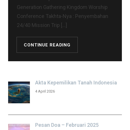
Generation Gathering Kingdom Worship
Conference Takhta-Nya : Penyembahan
24/40 Mission Trip […]
CONTINUE READING
Akta Kepemilikan Tanah Indonesia
4 April 2026
Pesan Doa – Februari 2025