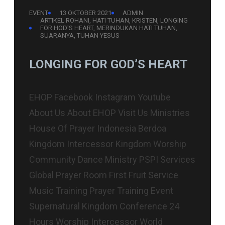
EVENT
13 OKTOBER 2021
ADMIN
ARTIKEL ROHANI
, 
HATI TUHAN
, 
KRISTEN
, 
LONGING
FOR HOD'S HEART
, 
MERINDUKAN HATI TUHAN
, 
SUARANYA
, 
TUHAN YESUS
LONGING FOR GOD’S HEART
EHOP Facebook Instagram Youtube
About Us About EHOP Visit Us Ministries
House Of Prayer Indonesia Berdoa
Kingdom Intercessor Kingdom Worship
Community Dance Ministry PSPI Services
Global Prayer Room First Fruit Service
Music Training Prayer Training Event
Supernatural Kingdom Conference 24
Hours Worship Intercessor World