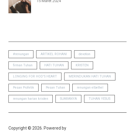
15 Maret 2024
TAGS
#renungan
ARTIKEL ROHANI
devotion
firman Tuhan
HATI TUHAN
KRISTEN
LONGING FOR HOD'S HEART
MERINDUKAN HATI TUHAN
Pesan Profetik
Pesan Tuhan
renungan elbethel
renungan harian kristen
SUARANYA
TUHAN YESUS
Copyright © 2026. Powered by
Catch Themes