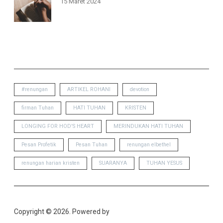
15 Maret 2024
TAGS
#renungan
ARTIKEL ROHANI
devotion
firman Tuhan
HATI TUHAN
KRISTEN
LONGING FOR HOD'S HEART
MERINDUKAN HATI TUHAN
Pesan Profetik
Pesan Tuhan
renungan elbethel
renungan harian kristen
SUARANYA
TUHAN YESUS
Copyright © 2026. Powered by
Catch Themes