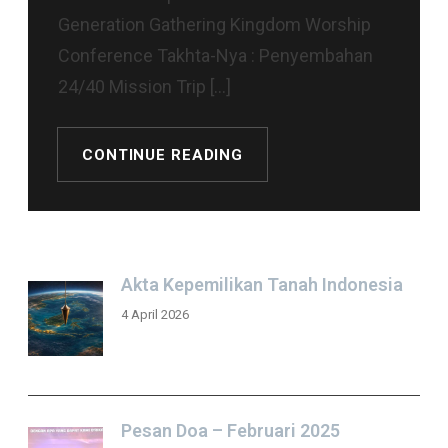
Generation Gathering Kingdom Worship
Conference Takhta-Nya : Penyembahan
24/40 Mission Trip […]
CONTINUE READING
Akta Kepemilikan Tanah Indonesia
4 April 2026
Pesan Doa – Februari 2025