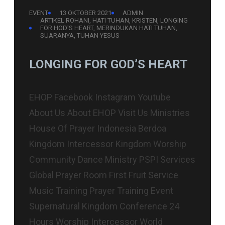
EVENT
13 OKTOBER 2021
ADMIN
ARTIKEL ROHANI
, 
HATI TUHAN
, 
KRISTEN
, 
LONGING
FOR HOD'S HEART
, 
MERINDUKAN HATI TUHAN
, 
SUARANYA
, 
TUHAN YESUS
LONGING FOR GOD’S HEART
EHOP Facebook Instagram Youtube
About Us About EHOP Visit Us Ministries
House Of Prayer Indonesia Berdoa
Kingdom Intercessor Kingdom Worship
Community Dance Ministry PSPI Services
Global Prayer Room First Fruit Service
Music Training Prayer Training Event
Supernatural Kingdom Conference 24
Hours Worship Intercessor World