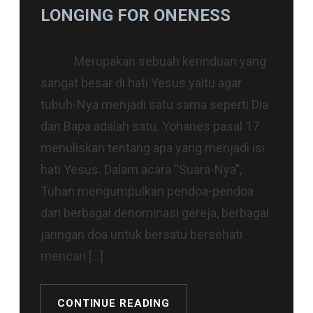
LONGING FOR ONENESS
Merupakan sebuah kerinduan yang
sangat besar di hati Yesus yaitu agar
tubuh-Nya menjadi satu sama seperti Dia
dan Bapa adalah satu. Yohanes pasal 17
menuliskan tentang apa yang menjadi isi
hati Yesus. Dalam acara “Suara-Nya”,
Tuhan mengumpulkan pendoa-pendoa
dari berbagai denominasi gereja, berbagai
jaringan doa untuk bersatu bersehati
mencari […]
CONTINUE READING