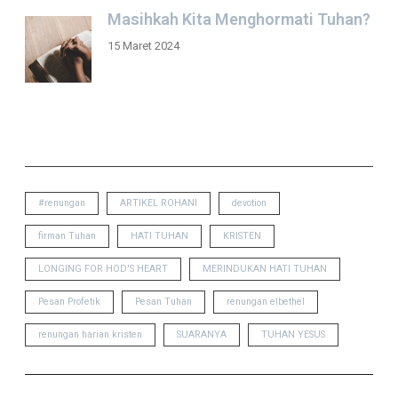
Masihkah Kita Menghormati Tuhan?
15 Maret 2024
TAGS
#renungan
ARTIKEL ROHANI
devotion
firman Tuhan
HATI TUHAN
KRISTEN
LONGING FOR HOD'S HEART
MERINDUKAN HATI TUHAN
Pesan Profetik
Pesan Tuhan
renungan elbethel
renungan harian kristen
SUARANYA
TUHAN YESUS