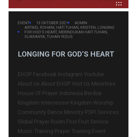
EVENT
13 OKTOBER 2021
ADMIN
ARTIKEL ROHANI
, 
HATI TUHAN
, 
KRISTEN
, 
LONGING
FOR HOD'S HEART
, 
MERINDUKAN HATI TUHAN
, 
SUARANYA
, 
TUHAN YESUS
LONGING FOR GOD’S HEART
EHOP Facebook Instagram Youtube
About Us About EHOP Visit Us Ministries
House Of Prayer Indonesia Berdoa
Kingdom Intercessor Kingdom Worship
Community Dance Ministry PSPI Services
Global Prayer Room First Fruit Service
Music Training Prayer Training Event