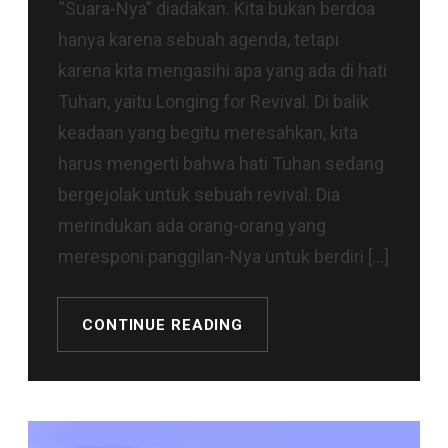
“Suara-Nya” diadakan. Kita bukan berdoa
hanya karena sebuah agenda, tetapi
karena kita mengasihi apa yang ada di hati
Tuhan, yaitu Longing for Revival. Di balik
keadaan yang begitu meresahkan, kita
harus mengerti bahwa hati Tuhan sedang
bergejolak untuk sebuah revival. Dia
merindukan ada orang-orang yang
meresponi panggilan-Nya untuk berdiri […]
CONTINUE READING